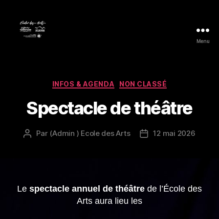
Menu
École
des
Arts
Catégories
INFOS & AGENDA
NON CLASSÉ
Spectacle de théâtre
Par
(Admin ) Ecole des Arts
12 mai 2026
Auteur
Date
de
de
l’article
l’article
Le
spectacle annuel de théâtre
de l’École des
Arts aura lieu les